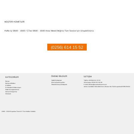
MÜŞTERİ HİZMETLERİ
Hafta Içi 08:00 - 18:00 / C.tesi 08:00 - 16:00 Arası Merak Ettiğiniz Tüm Sorular Için Ulaşabilirsiniz.
(0256) 614 15 52
ÖNEMLİ BİLGİLER
İLETIŞİM
KATEGORİLER
Üyelik Sözleşmesi
Telefon:
(0256) 614 15 52
Banyo
İptal ve İade Koşulları
Whatsapp: 0538 301 96 58
Bahçe ve Balkon
Mesafeli Satış Sözleşmesi
E-Mail: iletisim@kusadasiticaret.com
El Aletleri
Adres: Camikebir Mahallesi İnönü Bulvarı No:70/A Kuşadası/AYDIN 09400
Ev Gereçleri & Dekorasyon
Elektrik ve Aydınlatma
Isıtma & Soğutma
Hırdavat
1985 - 2026 Kuşadası Ticaret © Tüm Hakları Saklıdır.