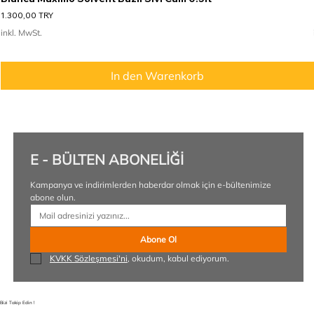
Preis
1.300,00 TRY
inkl. MwSt.
In den Warenkorb
E - BÜLTEN ABONELİĞİ
Kampanya ve indirimlerden haberdar olmak için e-bültenimize 
abone olun.
Abone Ol
KVKK Sözleşmesi'ni
, okudum, kabul ediyorum.
Bizi Takip Edin !