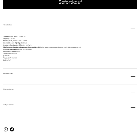
Sofortkauf
Teknik Özellikler
Yoğunluk (25°C, g/mL):
1,00 ± 0,10
pH (25°C):
7.0 – 9.0
Viskozite (25°C, mPa.s):
5000 – 10000
Katı madde oranı (Ağırlıkça %):
49 ± 2
Su aktarım hızı (kg/ m2. h0,5):
< 0,1 SINIF W3
Çekip koparma deneyi yoluyla yapışma dayanımı (N/mm2):
Çatlak kapatma veya esnek sistemler trafik yükü olmadan ≥ 0,8
Su buharı geçirgenliği (m):
5 ≤ SD ≤ 50 SINIF II
Dokunma kuruması:
3 saat
Tam kuruma:
72 saat
Çözücü:
Su
Yangın sınıfı:
D-s2 d0
Renk:
Şeffaf
Uygulama Şekli
Kullanım Alanları
Sarfiyat ve Öneri