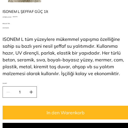
ISONEM L ŞEFFAF GÜÇ 1lt
Artikelnummer:
M1070
Artikelnummer:
M1070
Preis
850,00 TRY
inkl. MwSt.
ISONEM L tüm yüzeylere mükemmel yapışma özelliğine
sahip su bazlı yeni nesil şeffaf su yalıtımıdır. Kullanıma
hazır, UV dirençli, parlak, elastik bir yapıdadır. Her türlü
beton, seramik, sıva, boyalı-boyasız yüzey, mermer, cam,
plastik, metal, kiremit taş duvar, ahşap vb su yalıtım
malzemesi olarak kullanılır. İşçiliği kolay ve ekonomiktir.
Anzahl
In den Warenkorb