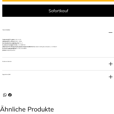
Sofortkauf
Teknik Özellikler
Yoğunluk (25°C, g/mL):
1,40 ± 0,10
Viskozite (25°C, mPa.s):
2000 - 4000
Katı Madde Oranı (Ağırlıkça %):
70 ± 2
Su aktarım hızı (kg/m².h0.5):
< 0,1 SINIF W3
Çekip koparma deneyi yoluyla yapışma dayanımı (N/mm²):
Rijit sistem trafik yükü olmadan ≥ 1.0 N/mm²
Su buharı geçirgenliği (m):
5 ≤ SD ≤ 50 SINIF II
Çözücü:
Organik çözücü
Kullanım Alanları
Uygulama Şekli
Ähnliche Produkte