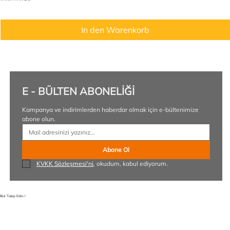
In den Warenkorb
E - BÜLTEN ABONELİĞİ
Kampanya ve indirimlerden haberdar olmak için e-bültenimize 
abone olun.
Abone Ol
KVKK Sözleşmesi'ni
, okudum, kabul ediyorum.
Bizi Takip Edin !