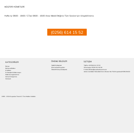
MÜŞTERİ HİZMETLERİ
Hafta Içi 08:00 - 18:00 / C.tesi 08:00 - 16:00 Arası Merak Ettiğiniz Tüm Sorular Için Ulaşabilirsiniz.
(0256) 614 15 52
ÖNEMLİ BİLGİLER
İLETIŞİM
KATEGORİLER
Üyelik Sözleşmesi
Telefon:
(0256) 614 15 52
Banyo
İptal ve İade Koşulları
Whatsapp: 0538 301 96 58
Bahçe ve Balkon
Mesafeli Satış Sözleşmesi
E-Mail: iletisim@kusadasiticaret.com
El Aletleri
Adres: Camikebir Mahallesi İnönü Bulvarı No:70/A Kuşadası/AYDIN 09400
Ev Gereçleri & Dekorasyon
Elektrik ve Aydınlatma
Isıtma & Soğutma
Hırdavat
1985 - 2026 Kuşadası Ticaret © Tüm Hakları Saklıdır.