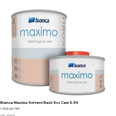
Bianca Maximo Solvent Bazlı Sıvı Cam 0.5lt
Preis
1.300,00 TRY
inkl. MwSt.