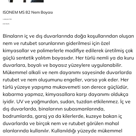
ISONEM MS 82 Nem Boyası
Preis
1.300,00 TRY
inkl. MwSt.
Binaların iç ve dış duvarlarında doğa koşullarından oluşan
nem ve rutubet sorunlarının giderilmesi için özel
kimyasallar ve polimerlerle modifiye edilerek üretilmiş çok
güçlü sentetik yalıtım boyasıdır. Her türlü nemli ya da kuru
duvarlara, boyalı ve boyasız yüzeylere uygulanabilir.
Mükemmel alkali ve nem dayanımı sayesinde duvarlarda
rutubet ve nem oluşumunu engeller, varsa yok eder. Her
türlü yüzeye yapışma mukavemeti son derece güçlüdür,
kabarma yapmaz, kimyasallara karşı dayanımı oldukça
iyidir. UV ve yağmurdan, sudan, tuzdan etkilenmez. İç ve
dış duvarlarda, binalarının subasmanlarında,
bodrumlarda, garaj ya da kilerlerde, kuzeye bakan iç
duvarlarda ve birçok nem ve rutubet görülen mahal
alanlarında kullanılır. Kullanıldığı yüzeyde mükemmel