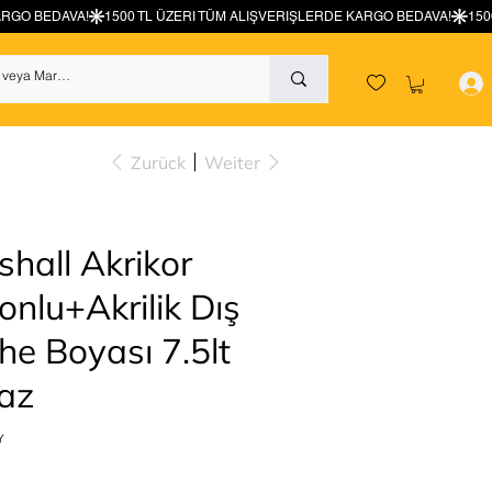
Zurück
Weiter
hall Akrikor
konlu+Akrilik Dış
he Boyası 7.5lt
az
Y