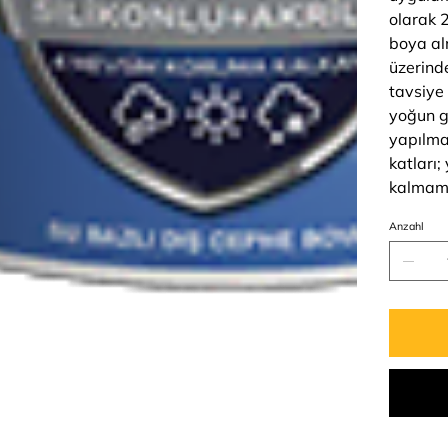
olarak 2
boya a
üzerind
tavsiye 
yoğun g
yapılma
katları
kalmama
Anzahl