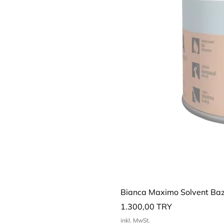
Bianca Maximo Solvent Bazl
Preis
1.300,00 TRY
inkl. MwSt.