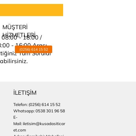
MÜŞTERİ
HİZMETLERİ
i 08:00 - 18:00 /
8:00 - 16:00 Arası
(0256) 614 15 52
tiğiniz Tüm Sorular
abilirsiniz.
İLETIŞİM
Telefon:
(0256) 614 15 52
Whatsapp: 0538 301 96 58
E-
Mail: iletisim@kusadasiticar
et.com