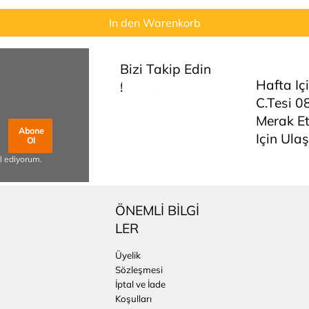
In den Warenkorb
Bizi Takip Edin
Hafta Iç
!
C.tesi 0
Merak Et
Abone
Için Ulaş
Ol
l ediyorum.
ÖNEMLİ BİLGİ
LER
Üyelik
Sözleşmesi
İptal ve İade
Koşulları