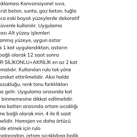
ıklaması Konvansiyonel sıva,
brüt beton, sunta, gaz beton, tuğla
ıca eski boyalı yüzeylerde dekoratif
güvenle kullanılır. Uygulama
ası Alt yüzey işlemleri
nmış yüzeye, uygun astar
k 1 kat uygulandıktan, astarın
 bağlı olarak 12 saat sonra
R SİLİKONLU+AKRİLİK en az 2 kat
alıdır. Kullanılan rulo tek yöne
reket ettirilmelidir. Aksi halde
zukluğu, renk tonu farklılıkları
 gelir. Uygulama sırasında kat
t binmemesine dikkat edilmelidir.
a katları arasında ortam sıcaklığı
e bağlı olarak min. 4 ile 8 saat
elidir. Homojen ve daha örtücü
lde etmek için rulo
alarından, ortam sıcaklığına bağlı