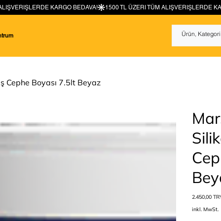
ntrum
Dış Cephe Boyası 7.5lt Beyaz
Mars
Sili
Cep
Bey
Preis
2.450,00 TR
inkl. MwSt.