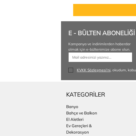
E - BÜLTEN ABONELİĞİ
Kampanya ve indirimlerden haberdar 
olmak için e-bültenimize abone olun.
KVKK Sözleşmesi'ni
, okudum, kabu
KATEGORİLER
Banyo
Bahçe ve Balkon
El Aletleri
Ev Gereçleri &
Dekorasyon