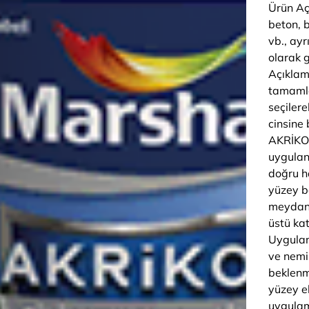
Ürün Aç
beton, 
vb., ayr
olarak 
Açıklam
tamamla
seçilere
cinsine
AKRİKO
uygulanm
doğru ha
yüzey bo
meydana
üstü ka
Uygulam
ve nemin
beklenm
yüzey e
uygulam