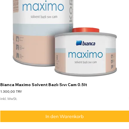
Bianca Maximo Solvent Bazlı Sıvı Cam 0.5lt
Preis
1.300,00 TRY
inkl. MwSt.
In den Warenkorb