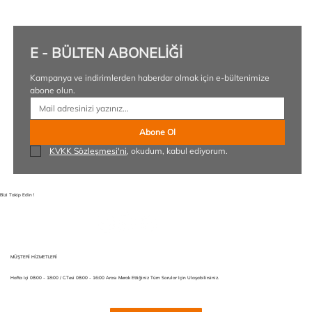
E - BÜLTEN ABONELİĞİ
Kampanya ve indirimlerden haberdar olmak için e-bültenimize 
abone olun.
Abone Ol
KVKK Sözleşmesi'ni
, okudum, kabul ediyorum.
Bizi Takip Edin !
MÜŞTERİ HİZMETLERİ
Hafta Içi 08:00 - 18:00 / C.tesi 08:00 - 16:00 Arası Merak Ettiğiniz Tüm Sorular Için Ulaşabilirsiniz.