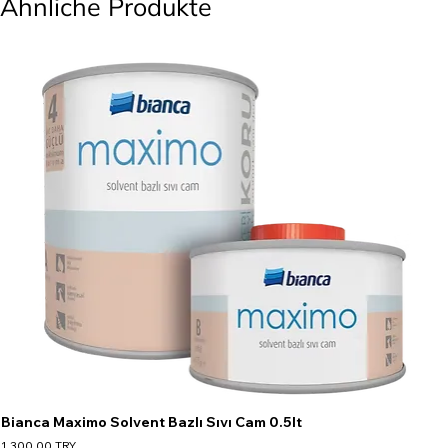
Ähnliche Produkte
Bianca Maximo Solvent Bazlı Sıvı Cam 0.5lt
Preis
1.300,00 TRY