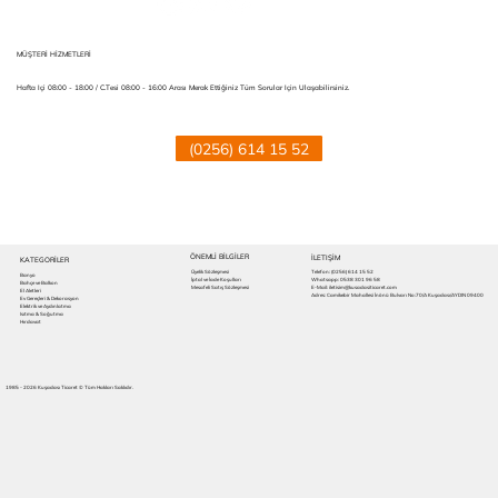
MÜŞTERİ HİZMETLERİ
Hafta Içi 08:00 - 18:00 / C.tesi 08:00 - 16:00 Arası Merak Ettiğiniz Tüm Sorular Için Ulaşabilirsiniz.
(0256) 614 15 52
ÖNEMLİ BİLGİLER
İLETIŞİM
KATEGORİLER
Üyelik Sözleşmesi
Telefon:
(0256) 614 15 52
Banyo
İptal ve İade Koşulları
Whatsapp: 0538 301 96 58
Bahçe ve Balkon
Mesafeli Satış Sözleşmesi
E-Mail: iletisim@kusadasiticaret.com
El Aletleri
Adres: Camikebir Mahallesi İnönü Bulvarı No:70/A Kuşadası/AYDIN 09400
Ev Gereçleri & Dekorasyon
Elektrik ve Aydınlatma
Isıtma & Soğutma
Hırdavat
1985 - 2026 Kuşadası Ticaret © Tüm Hakları Saklıdır.