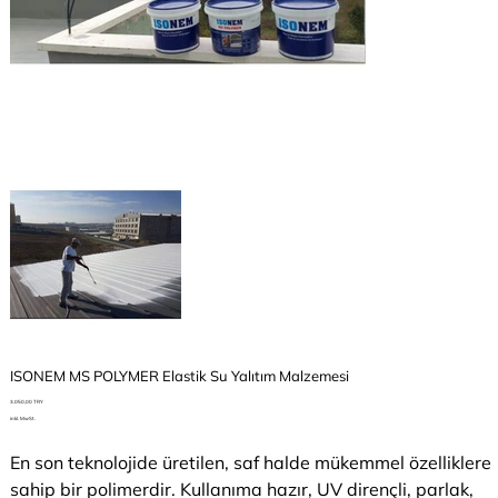
ISONEM MS POLYMER Elastik Su Yalıtım Malzemesi
Preis
3.050,00 TRY
inkl. MwSt.
En son teknolojide üretilen, saf halde mükemmel özelliklere
sahip bir polimerdir. Kullanıma hazır, UV dirençli, parlak,