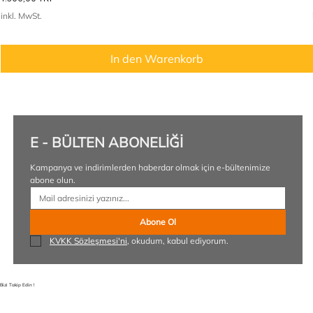
inkl. MwSt.
In den Warenkorb
E - BÜLTEN ABONELİĞİ
Kampanya ve indirimlerden haberdar olmak için e-bültenimize 
abone olun.
Abone Ol
KVKK Sözleşmesi'ni
, okudum, kabul ediyorum.
Bizi Takip Edin !