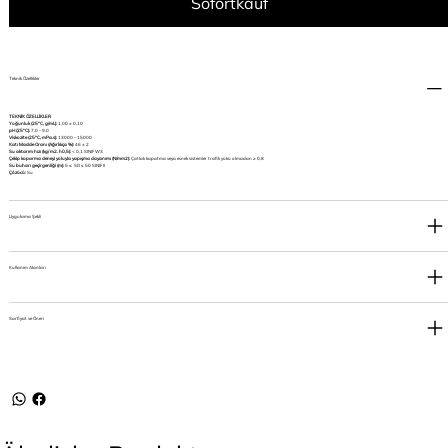
Sofortkauf
Teknik Özellikler
TEKNİK ÖZELLİKLER
Yoğunluk (25°C, g/mL):
1,00 ± 0,10
pH (25°C):
7.0 – 9.0
Viskozite (25°C, mPa.s):
13000 – 15000
Katı Madde Oranı (Ağırlıkça %):
46 ± 2
Su aktarım hızı (kg/ m2. h0,5):
< 0,1 SINIF W3
Çekip koparma deneyi yoluyla yapışma dayanımı (N/mm2):
Çatlak kapatma veya esnek sistemler trafik yükü olmadan ≥ 0,8
Su buharı geçirgenliği (m):
5 ≤ SD ≤ 50 SINIF II
Çözücü:
Su
Uygulama Şekli
Kullanım Alanları
Sarfiyat ve Öneri