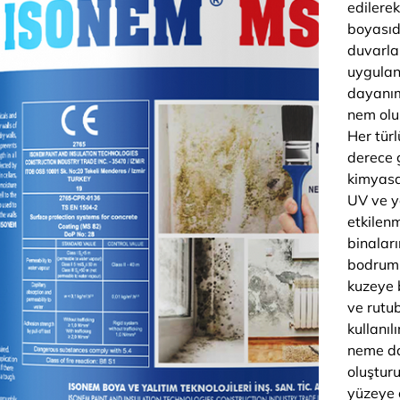
edilerek
boyasıdı
duvarla
uygulan
dayanım
nem olu
Her tür
derece 
kimyasa
UV ve y
etkilenm
binalar
bodruml
kuzeye 
ve rutu
kullanı
neme da
oluştur
yüzeye ç