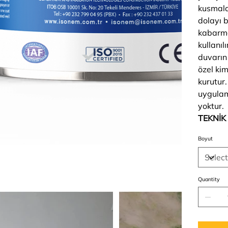
kusmala
dolayı 
kabarma
kullanılı
duvarın
özel ki
kurutur
uygulam
yoktur.
TEKNİK
Boyut
Quantity