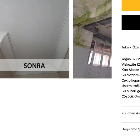
Teknik Özell
Yoğunluk (25
Viskozite (2
Katı Madde 
Su aktarım h
Çekip kopar
sistem traf
Su buharı ge
Çözücü:
Org
Kullanım Al
Uygulama Ş