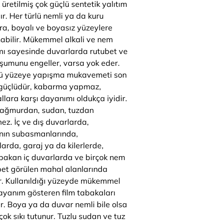
 üretilmiş çok güçlü sentetik yalıtım
r. Her türlü nemli ya da kuru
ra, boyalı ve boyasız yüzeylere
abilir. Mükemmel alkali ve nem
ı sayesinde duvarlarda rutubet ve
şumunu engeller, varsa yok eder.
lü yüzeye yapışma mukavemeti son
güçlüdür, kabarma yapmaz,
llara karşı dayanımı oldukça iyidir.
ağmurdan, sudan, tuzdan
ez. İç ve dış duvarlarda,
ının subasmanlarında,
arda, garaj ya da kilerlerde,
bakan iç duvarlarda ve birçok nem
bet görülen mahal alanlarında
lır. Kullanıldığı yüzeyde mükemmel
yanım gösteren film tabakaları
ur. Boya ya da duvar nemli bile olsa
ok sıkı tutunur. Tuzlu sudan ve tuz