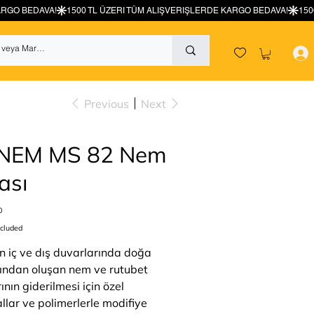
Previous
Next
NEM MS 82 Nem
ası
0
ncluded
ın iç ve dış duvarlarında doğa
rından oluşan nem ve rutubet
ının giderilmesi için özel
llar ve polimerlerle modifiye