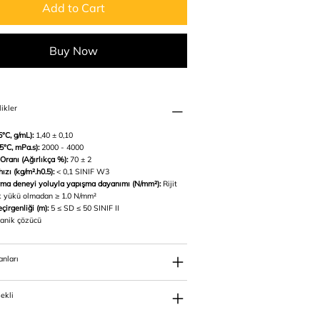
Add to Cart
Buy Now
ikler
°C, g/mL):
1,40 ± 0,10
5°C, mPa.s):
2000 - 4000
Oranı (Ağırlıkça %):
70 ± 2
ızı (kg/m².h0.5):
< 0,1 SINIF W3
ma deneyi yoluyla yapışma dayanımı (N/mm²):
Rijit
ik yükü olmadan ≥ 1.0 N/mm²
çirgenliği (m):
5 ≤ SD ≤ 50 SINIF II
anik çözücü
anları
ekli