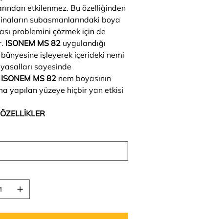
rından etkilenmez. Bu özelliğinden
binaların subasmanlarındaki boya
sı problemini çözmek için de
r.
ISONEM MS 82
uygulandığı
 bünyesine işleyerek içerideki nemi
myasalları sayesinde
.
ISONEM MS 82
nem boyasının
a yapılan yüzeye hiçbir yan etkisi
 ÖZELLİKLER