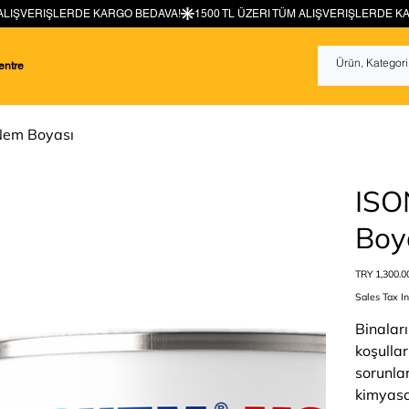
entre
em Boyası
ISO
Boy
Price
TRY 1,300.0
Sales Tax I
Binalar
koşulla
sorunlar
kimyasa