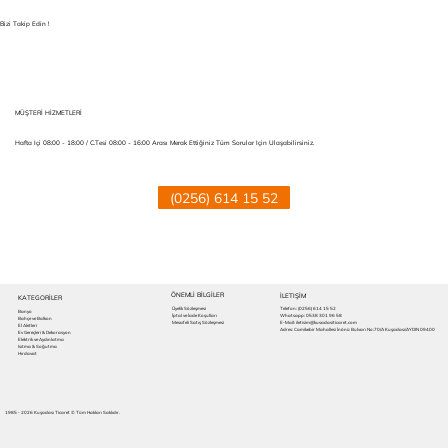
Bizi Takip Edin !
MÜŞTERİ HİZMETLERİ
Hafta Içi 08:00 - 18:00 / C.tesi 08:00 - 16:00 Arası Merak Ettiğiniz Tüm Sorular Için Ulaşabilirsiniz.
(0256) 614 15 52
ÖNEMLİ BİLGİLER
İLETIŞİM
KATEGORİLER
Üyelik Sözleşmesi
Telefon:
(0256) 614 15 52
Banyo
İptal ve İade Koşulları
Whatsapp: 0538 301 96 58
Bahçe ve Balkon
Mesafeli Satış Sözleşmesi
E-Mail: iletisim@kusadasiticaret.com
El Aletleri
Adres: Camikebir Mahallesi İnönü Bulvarı No:70/A Kuşadası/AYDIN 09400
Ev Gereçleri & Dekorasyon
Elektrik ve Aydınlatma
Isıtma & Soğutma
Hırdavat
1985 - 2026 Kuşadası Ticaret © Tüm Hakları Saklıdır.