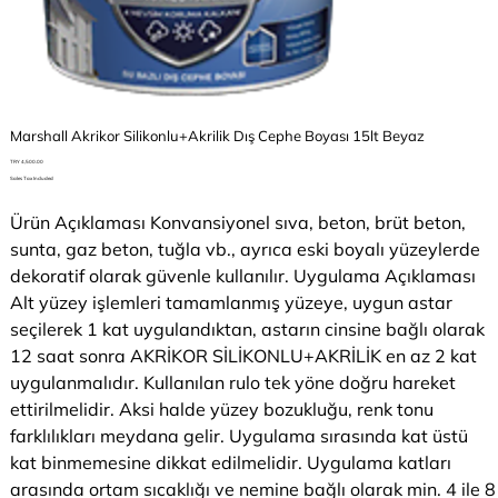
Marshall Akrikor Silikonlu+Akrilik Dış Cephe Boyası 15lt Beyaz
Price
TRY 4,500.00
Sales Tax Included
Ürün Açıklaması Konvansiyonel sıva, beton, brüt beton,
sunta, gaz beton, tuğla vb., ayrıca eski boyalı yüzeylerde
dekoratif olarak güvenle kullanılır. Uygulama Açıklaması
Alt yüzey işlemleri tamamlanmış yüzeye, uygun astar
seçilerek 1 kat uygulandıktan, astarın cinsine bağlı olarak
12 saat sonra AKRİKOR SİLİKONLU+AKRİLİK en az 2 kat
uygulanmalıdır. Kullanılan rulo tek yöne doğru hareket
ettirilmelidir. Aksi halde yüzey bozukluğu, renk tonu
farklılıkları meydana gelir. Uygulama sırasında kat üstü
kat binmemesine dikkat edilmelidir. Uygulama katları
arasında ortam sıcaklığı ve nemine bağlı olarak min. 4 ile 8