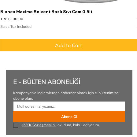
Bianca Maximo Solvent Bazlı Sıvı Cam 0.5lt
Price
TRY 1,300.00
Sales Tax Included
Add to Cart
E - BÜLTEN ABONELİĞİ
Kampanya ve indirimlerden haberdar olmak için e-bültenimize 
abone olun.
Abone Ol
KVKK Sözleşmesi'ni
, okudum, kabul ediyorum.