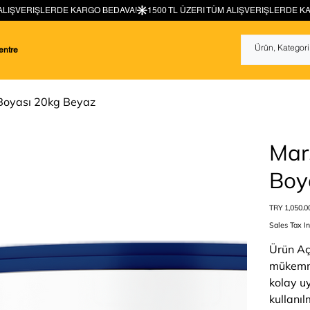
entre
Boyası 20kg Beyaz
Mar
Boy
Price
TRY 1,050.0
Sales Tax I
Ürün Aç
mükemme
kolay u
kullanı