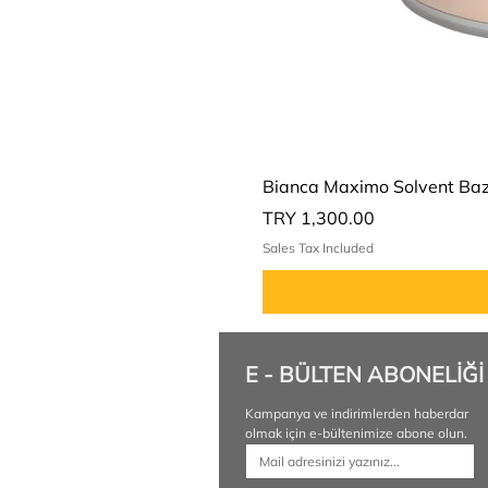
Bianca Maximo Solvent Bazl
Price
TRY 1,300.00
Sales Tax Included
E - BÜLTEN ABONELİĞİ
Kampanya ve indirimlerden haberdar 
olmak için e-bültenimize abone olun.