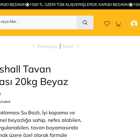
Previous
Next
shall Tavan
ası 20kg Beyaz
0
ncluded
ıklaması Su Bazlı, İyi kapama ve
l beyazlığa sahip, nefes alabilen,
ygulanabilen, tavan boyamasında
lmak üzere özel olarak formüle