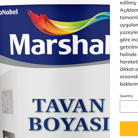
edilmiş 
Açıklam
tamaml
uygulan
yüzeyle
göre inc
getiril
halinde
hareket
dikkat 
arasınd
beklenm
Quantity