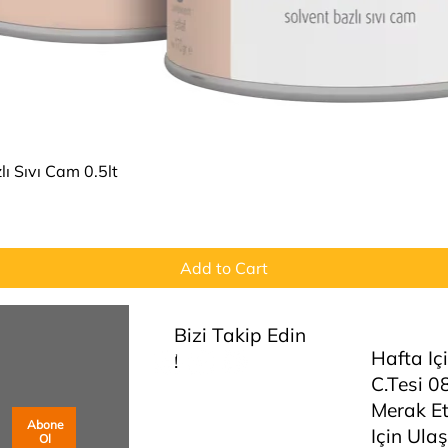
Quick View
ı Sıvı Cam 0.5lt
Add to Cart
Bizi Takip Edin
Hafta Iç
!
C.tesi 0
Merak Et
Abone
Için Ulaş
Ol