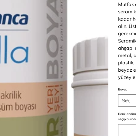
Mutfak 
seramik
kadar h
alın. Ü
gerekm
Seramik
ahşap, 
metal, 
plastik,
beyaz e
yüzeyle
Boyut
Renklendirm
seçip burada
Maksimum
500
karakter.