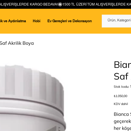
rik ve Aydınlatma
Hobi
Ev Gereçleri ve Dekorasyon
Saf Akrilik Boya
Bian
Saf 
Stok kodu:
Fiyat
₺1.050,00
KDV dahil
Bianca S
geçerek
her köşe