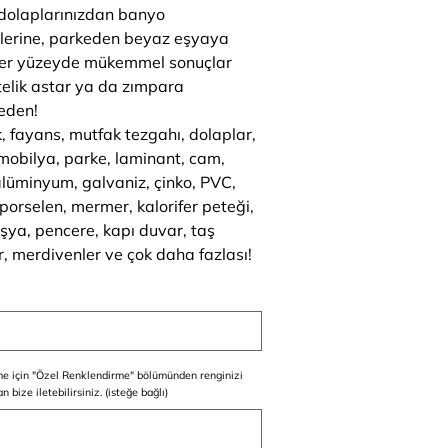
dolaplarınızdan banyo
lerine, parkeden beyaz eşyaya
er yüzeyde mükemmel sonuçlar
stelik astar ya da zımpara
eden!
, fayans, mutfak tezgahı, dolaplar,
mobilya, parke, laminant, cam,
alüminyum, galvaniz, çinko, PVC,
 porselen, mermer, kalorifer peteği,
şya, pencere, kapı duvar, taş
r, merdivenler ve çok daha fazlası!
e için "Özel Renklendirme" bölümünden renginizi
n bize iletebilirsiniz. (isteğe bağlı)