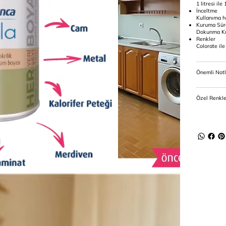
1 litresi ile
İnceltme
Kullanıma ha
Kuruma Sür
Dokunma Kur
Renkler
Colorate il
Önemli Notl
Özel Renkl