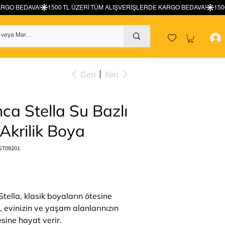
Geri
İleri
ca Stella Su Bazlı
Akrilik Boya
Stok
ST09201
kodu:
ST09201
tella, klasik boyaların ötesine
, evinizin ve yaşam alanlarınızın
sine hayat verir.