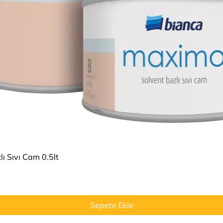
Hızlı Bakış
ı Sıvı Cam 0.5lt
Sepete Ekle