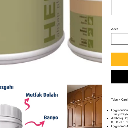
Adet
Teknik Özell
Uygulanaca
Tüm yüzeyle
Ambalaj Boy
0,5 lt ve 1 tl
Uygulama A