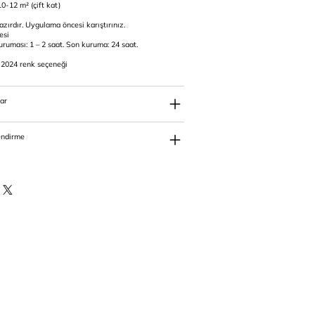
 10-12 m² (çift kat)
zırdır. Uygulama öncesi karıştırınız.
esi
uması: 1 – 2 saat. Son kuruma: 24 saat.
e 2024 renk seçeneği
ar
endirme