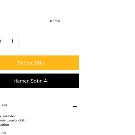
0 / 500
Sepete Ekle
Hemen Satın Al
ikler
k Yüzeyler
rde uygulanabilir.
utları
.
lanı