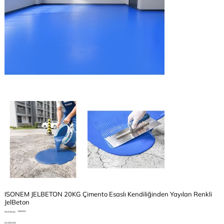
ISONEM JELBETON 20KG Çimento Esaslı Kendiliğinden Yayılan Renkli
JelBeton
Stok
M0002
Stok kodu:
kodu:
M0002
Fiyat
₺3.000,00