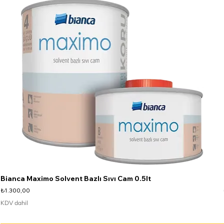
Bianca Maximo Solvent Bazlı Sıvı Cam 0.5lt
Fiyat
₺1.300,00
KDV dahil