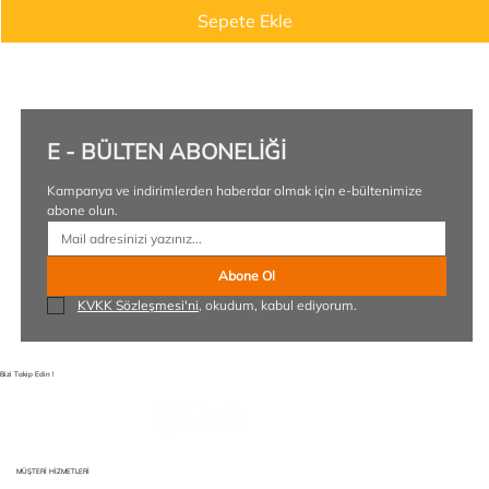
Sepete Ekle
E - BÜLTEN ABONELİĞİ
Kampanya ve indirimlerden haberdar olmak için e-bültenimize 
abone olun.
Abone Ol
KVKK Sözleşmesi'ni
, okudum, kabul ediyorum.
Bizi Takip Edin !
MÜŞTERİ HİZMETLERİ