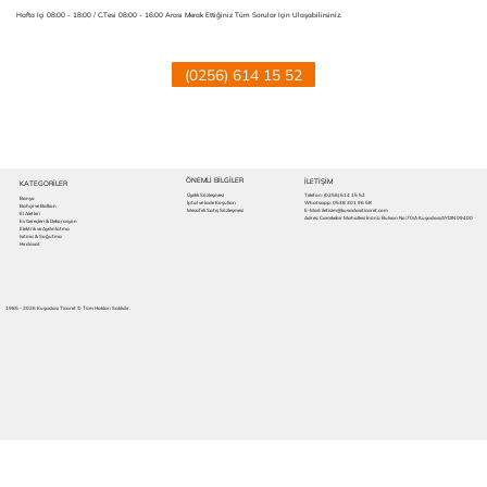
Hafta Içi 08:00 - 18:00 / C.tesi 08:00 - 16:00 Arası Merak Ettiğiniz Tüm Sorular Için Ulaşabilirsiniz.
(0256) 614 15 52
ÖNEMLİ BİLGİLER
İLETIŞİM
KATEGORİLER
Üyelik Sözleşmesi
Telefon:
(0256) 614 15 52
Banyo
İptal ve İade Koşulları
Whatsapp: 0538 301 96 58
Bahçe ve Balkon
Mesafeli Satış Sözleşmesi
E-Mail: iletisim@kusadasiticaret.com
El Aletleri
Adres: Camikebir Mahallesi İnönü Bulvarı No:70/A Kuşadası/AYDIN 09400
Ev Gereçleri & Dekorasyon
Elektrik ve Aydınlatma
Isıtma & Soğutma
Hırdavat
1985 - 2026 Kuşadası Ticaret © Tüm Hakları Saklıdır.