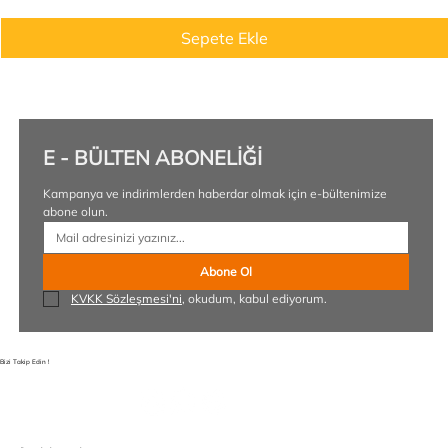
Sepete Ekle
E - BÜLTEN ABONELİĞİ
Kampanya ve indirimlerden haberdar olmak için e-bültenimize 
abone olun.
Abone Ol
KVKK Sözleşmesi'ni
, okudum, kabul ediyorum.
Bizi Takip Edin !