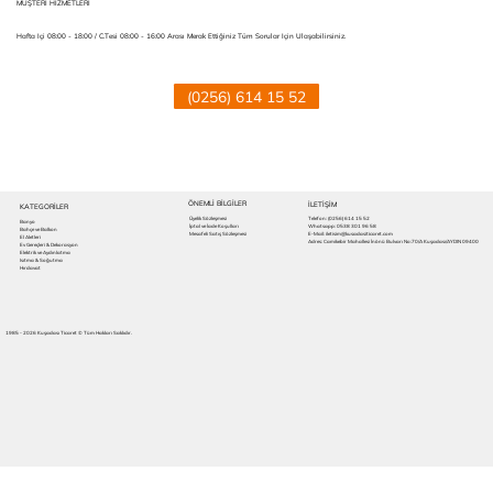
MÜŞTERİ HİZMETLERİ
Hafta Içi 08:00 - 18:00 / C.tesi 08:00 - 16:00 Arası Merak Ettiğiniz Tüm Sorular Için Ulaşabilirsiniz.
(0256) 614 15 52
ÖNEMLİ BİLGİLER
İLETIŞİM
KATEGORİLER
Üyelik Sözleşmesi
Telefon:
(0256) 614 15 52
Banyo
İptal ve İade Koşulları
Whatsapp: 0538 301 96 58
Bahçe ve Balkon
Mesafeli Satış Sözleşmesi
E-Mail: iletisim@kusadasiticaret.com
El Aletleri
Adres: Camikebir Mahallesi İnönü Bulvarı No:70/A Kuşadası/AYDIN 09400
Ev Gereçleri & Dekorasyon
Elektrik ve Aydınlatma
Isıtma & Soğutma
Hırdavat
1985 - 2026 Kuşadası Ticaret © Tüm Hakları Saklıdır.