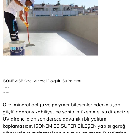
ISONEM SB Özel Mineral Dolgulu Su Yalıtımı
Fiyat
₺1.900,00
KDV dahil
Özel mineral dolgu ve polymer bileşenlerinden oluşan,
güçlü aderans kabiliyetine sahip, mükemmel su direnci ve
UV direnci olan son derece dayanıklı bir yalıtım
kaplamasıdır. ISONEM SB SÜPER BİLEŞEN yapısı gereği