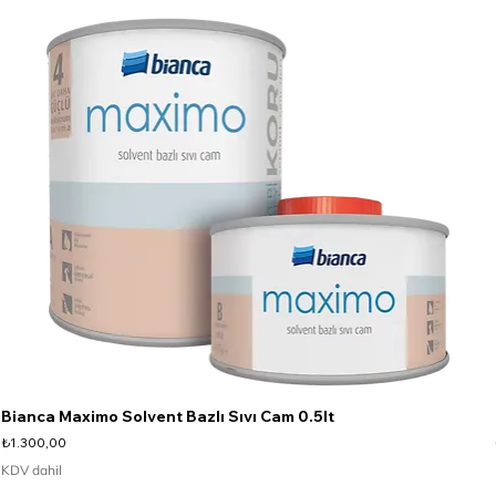
Bianca Maximo Solvent Bazlı Sıvı Cam 0.5lt
Fiyat
₺1.300,00
KDV dahil