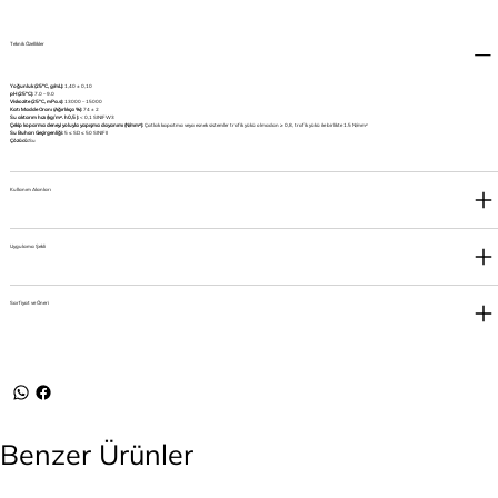
Teknik Özellikler
Yoğunluk (25°C, g/mL):
1,40 ± 0,10
pH (25°C):
7.0 – 9.0
Viskozite (25°C, mPa.s):
13000 – 15000
Katı Madde Oranı (Ağırlıkça %):
74 ± 2
Su aktarım hızı (kg/ m². h0,5 ):
< 0,1 SINIF W3
Çekip koparma deneyi yoluyla yapışma dayanımı (N/mm²):
Çatlak kapatma veya esnek sistemler trafik yükü olmadan ≥ 0,8, trafik yükü ile birlikte 1.5 N/mm²
Su Buharı Geçirgenliği:
5 ≤ SD ≤ 50 SINIF II
Çözücü:
Su
Kullanım Alanları
Uygulama Şekli
Sarfiyat ve Öneri
Benzer Ürünler