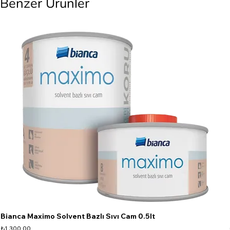
Benzer Ürünler
Bianca Maximo Solvent Bazlı Sıvı Cam 0.5lt
Fiyat
₺1.300,00