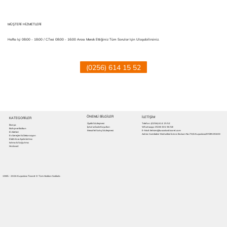
MÜŞTERİ HİZMETLERİ
Hafta Içi 08:00 - 18:00 / C.tesi 08:00 - 16:00 Arası Merak Ettiğiniz Tüm Sorular Için Ulaşabilirsiniz.
(0256) 614 15 52
ÖNEMLİ BİLGİLER
İLETIŞİM
KATEGORİLER
Üyelik Sözleşmesi
Telefon:
(0256) 614 15 52
Banyo
İptal ve İade Koşulları
Whatsapp: 0538 301 96 58
Bahçe ve Balkon
Mesafeli Satış Sözleşmesi
E-Mail: iletisim@kusadasiticaret.com
El Aletleri
Adres: Camikebir Mahallesi İnönü Bulvarı No:70/A Kuşadası/AYDIN 09400
Ev Gereçleri & Dekorasyon
Elektrik ve Aydınlatma
Isıtma & Soğutma
Hırdavat
1985 - 2026 Kuşadası Ticaret © Tüm Hakları Saklıdır.