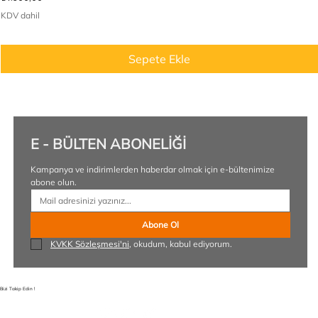
KDV dahil
Sepete Ekle
E - BÜLTEN ABONELİĞİ
Kampanya ve indirimlerden haberdar olmak için e-bültenimize 
abone olun.
Abone Ol
KVKK Sözleşmesi'ni
, okudum, kabul ediyorum.
Bizi Takip Edin !