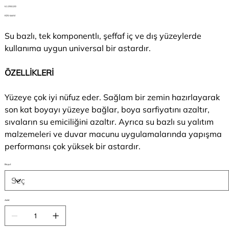
Fiyat
₺1.050,00
KDV dahil
Su bazlı, tek komponentlı, şeffaf iç ve dış yüzeylerde
kullanıma uygun universal bir astardır.
ÖZELLİKLERİ
Yüzeye çok iyi nüfuz eder. Sağlam bir zemin hazırlayarak
son kat boyayı yüzeye bağlar, boya sarfiyatını azaltır,
sıvaların su emiciliğini azaltır. Ayrıca su bazlı su yalıtım
malzemeleri ve duvar macunu uygulamalarında yapışma
performansı çok yüksek bir astardır.
Boyut
Adet