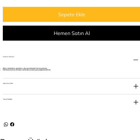
Sepete Ekle
Hemen Satın Al
Kullanım Alanları
Beton, temel beton, gaz beton, alçı, sıva ve benzeri ham duvarlarda,
Eski kireç badanalı, emülsiyon esaslı eski iç ve dış boyalı yüzeylerde kullanılır.
Uygulama Şekli
Teknik Özellikler