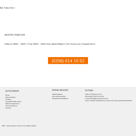
Bizi Takip Edin !
MÜŞTERİ HİZMETLERİ
Hafta Içi 08:00 - 18:00 / C.tesi 08:00 - 16:00 Arası Merak Ettiğiniz Tüm Sorular Için Ulaşabilirsiniz.
(0256) 614 15 52
ÖNEMLİ BİLGİLER
İLETIŞİM
KATEGORİLER
Üyelik Sözleşmesi
Telefon:
(0256) 614 15 52
Banyo
İptal ve İade Koşulları
Whatsapp: 0538 301 96 58
Bahçe ve Balkon
Mesafeli Satış Sözleşmesi
E-Mail: iletisim@kusadasiticaret.com
El Aletleri
Adres: Camikebir Mahallesi İnönü Bulvarı No:70/A Kuşadası/AYDIN 09400
Ev Gereçleri & Dekorasyon
Elektrik ve Aydınlatma
Isıtma & Soğutma
Hırdavat
1985 - 2026 Kuşadası Ticaret © Tüm Hakları Saklıdır.