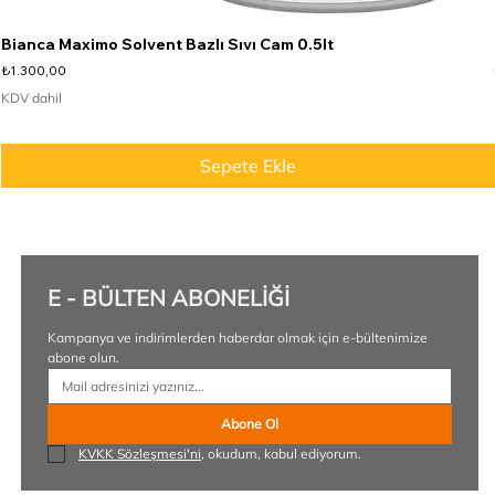
Bianca Maximo Solvent Bazlı Sıvı Cam 0.5lt
Fiyat
₺1.300,00
KDV dahil
Sepete Ekle
E - BÜLTEN ABONELİĞİ
Kampanya ve indirimlerden haberdar olmak için e-bültenimize 
abone olun.
Abone Ol
KVKK Sözleşmesi'ni
, okudum, kabul ediyorum.