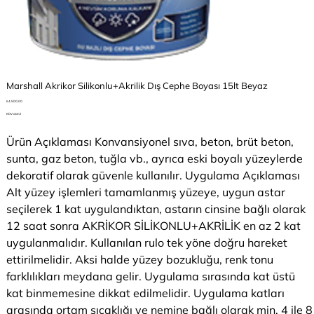
Marshall Akrikor Silikonlu+Akrilik Dış Cephe Boyası 15lt Beyaz
Fiyat
₺4.500,00
KDV dahil
Ürün Açıklaması Konvansiyonel sıva, beton, brüt beton,
sunta, gaz beton, tuğla vb., ayrıca eski boyalı yüzeylerde
dekoratif olarak güvenle kullanılır. Uygulama Açıklaması
Alt yüzey işlemleri tamamlanmış yüzeye, uygun astar
seçilerek 1 kat uygulandıktan, astarın cinsine bağlı olarak
12 saat sonra AKRİKOR SİLİKONLU+AKRİLİK en az 2 kat
uygulanmalıdır. Kullanılan rulo tek yöne doğru hareket
ettirilmelidir. Aksi halde yüzey bozukluğu, renk tonu
farklılıkları meydana gelir. Uygulama sırasında kat üstü
kat binmemesine dikkat edilmelidir. Uygulama katları
arasında ortam sıcaklığı ve nemine bağlı olarak min. 4 ile 8