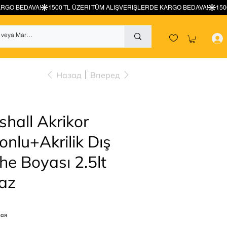
Назад
Вперед
hall Akrikor
konlu+Akrilik Dış
he Boyası 2.5lt
az
чая