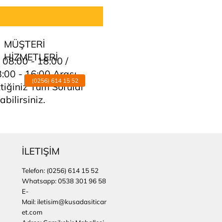
MÜŞTERİ
HİZMETLERİ
i 08:00 - 18:00 /
8:00 - 16:00 Arası
(0256) 614 15 52
tiğiniz Tüm Sorular
abilirsiniz.
İLETIŞİM
Telefon:
(0256) 614 15 52
Whatsapp: 0538 301 96 58
E-
Mail: iletisim@kusadasiticar
et.com