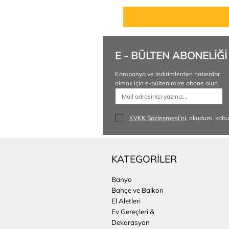
E - BÜLTEN ABONELİĞİ
Kampanya ve indirimlerden haberdar 
olmak için e-bültenimize abone olun.
KVKK Sözleşmesi'ni
, okudum, kabu
KATEGORİLER
Banyo
Bahçe ve Balkon
El Aletleri
Ev Gereçleri &
Dekorasyon