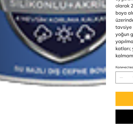
olarak 2
boya a
üzerind
tavsiye 
yoğun g
yapılma
katları
kalmama
Количеств