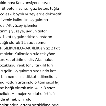
ıklaması Konvansiyonel sıva,
brüt beton, sunta, gaz beton, tuğla
ıca eski boyalı yüzeylerde dekoratif
güvenle kullanılır. Uygulama
ası Alt yüzey işlemleri
nmış yüzeye, uygun astar
k 1 kat uygulandıktan, astarın
 bağlı olarak 12 saat sonra
R SİLİKONLU+AKRİLİK en az 2 kat
alıdır. Kullanılan rulo tek yöne
reket ettirilmelidir. Aksi halde
zukluğu, renk tonu farklılıkları
 gelir. Uygulama sırasında kat
t binmemesine dikkat edilmelidir.
a katları arasında ortam sıcaklığı
e bağlı olarak min. 4 ile 8 saat
elidir. Homojen ve daha örtücü
lde etmek için rulo
alarından, ortam sıcaklığına bağlı