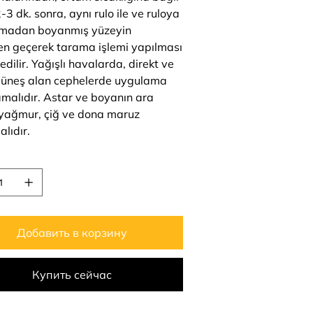
-3 dk. sonra, aynı rulo ile ve ruloya
lmadan boyanmış yüzeyin
en geçerek tarama işlemi yapılması
edilir. Yağışlı havalarda, direkt ve
üneş alan cephelerde uygulama
malıdır. Astar ve boyanın ara
; yağmur, çiğ ve dona maruz
lıdır.
о
Добавить в корзину
Купить сейчас