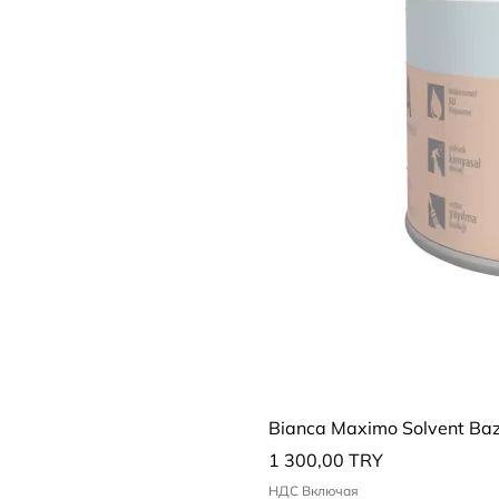
Bianca Maximo Solvent Bazl
Цена
1 300,00 TRY
НДС Включая