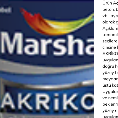
Ürün Aç
beton, 
vb., ayr
olarak 
Açıklam
tamamla
seçilere
cinsine
AKRİKO
uygulanm
doğru ha
yüzey bo
meydana
üstü ka
Uygulam
ve nemin
beklenm
yüzey e
uygulam