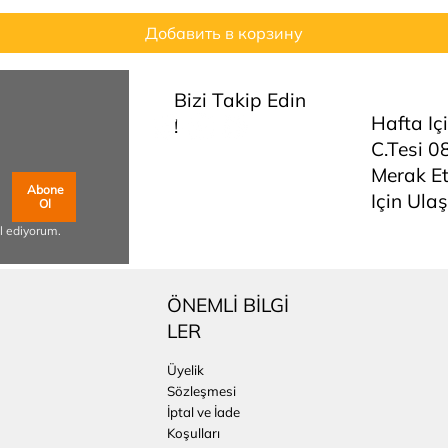
Добавить в корзину
Bizi Takip Edin
Hafta Iç
!
C.tesi 0
Merak Et
Abone
Için Ulaş
Ol
l ediyorum.
ÖNEMLİ BİLGİ
LER
Üyelik
Sözleşmesi
İptal ve İade
Koşulları