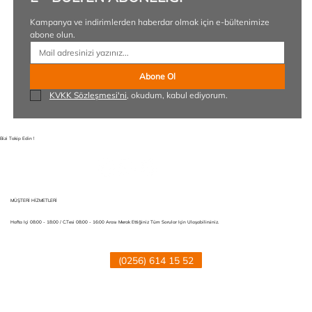
Kampanya ve indirimlerden haberdar olmak için e-bültenimize 
abone olun.
Abone Ol
KVKK Sözleşmesi'ni
, okudum, kabul ediyorum.
Bizi Takip Edin !
MÜŞTERİ HİZMETLERİ
Hafta Içi 08:00 - 18:00 / C.tesi 08:00 - 16:00 Arası Merak Ettiğiniz Tüm Sorular Için Ulaşabilirsiniz.
(0256) 614 15 52