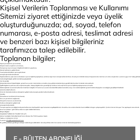
Kişisel Verilerin Toplanması ve Kullanımı
Sitemizi ziyaret ettiğinizde veya üyelik
oluşturduğunuzda; ad, soyad, telefon
numarası, e-posta adresi, teslimat adresi
ve benzeri bazı kişisel bilgileriniz
tarafımızca talep edilebilir.
Toplanan bilgiler;
Sipariş süreçlerinin yürütülmesi,
Müşteri memnuniyetinin artırılması,
Kampanya ve promosyon bilgilendirmelerinin yapılması,
Hizmet kalitesinin geliştirilmesi,
Yasal yükümlülüklerin yerine getirilmesi
amaçlarıyla kullanılmaktadır.
Kişisel verileriniz, açık rızanız olmaksızın üçüncü kişilerle paylaşılmaz, satılmaz veya ticari amaçla kullandırılmaz. Ancak yürürlükteki mevzuat kapsamında resmi kurum ve kuruluşlardan usulüne uygun bir talep gelmesi
halinde ilgili bilgiler yetkili mercilerle paylaşılabilir.
Veri Güvenliği
Müşterilerimize ait kişisel bilgiler, güvenli sunucular üzerinde korunmakta olup yetkisiz erişimlere karşı gerekli teknik ve idari önlemler alınmaktadır.
Üyelik bilgileriniz yalnızca sizin erişiminize açıktır. Hesap bilgilerinizin güvenliği için kullanıcı adı ve şifrenizi üçüncü kişilerle paylaşmamanız önerilir.
Ödeme işlemleri sırasında kullanılan kredi kartı bilgileri, firmamız sunucularında kesinlikle saklanmamakta olup, tüm ödeme işlemleri güvenli ödeme altyapıları aracılığıyla gerçekleştirilmektedir.
Çerez (Cookie) Kullanımı
İnternet sitemizde, kullanıcı deneyimini geliştirmek amacıyla çerezler kullanılmaktadır.
Çerezler;
Site kullanım tercihlerinizi hatırlamak,
Oturum yönetimini sağlamak,
Site performansını analiz etmek,
Kullanıcı deneyimini geliştirmek
amacıyla kullanılabilir.
Tarayıcı ayarlarınızı değiştirerek çerez kullanımını kısıtlayabilir veya tamamen engelleyebilirsiniz. Ancak bu durumda sitemizin bazı özellikleri düzgün çalışmayabilir. Çünkü internet dünyası “her şeyi kapat ama site de
kusursuz çalışsın” gibi fizik kurallarına aykırı beklentilerle dolu.
İletişim Bilgileri
KUŞADASI TURİZM VE TİCARET LTD. ŞTİ.
Adres: Camikebir Mahallesi İsmet İnönü Bulvarı No:70/A Kuşadası / Aydın
Telefon: 0 (256) 614 15 52
E-posta:
info@kusadasiticaret.com
Bu gizlilik politikası gerekli görüldüğü takdirde güncellenebilir. Güncel politika metni her zaman internet sitemizde yayımlanır.
E - BÜLTEN ABONELİĞİ