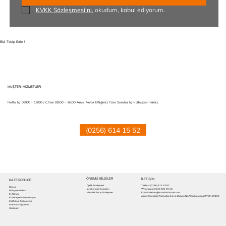
KVKK Sözleşmesi'ni
, okudum, kabul ediyorum.
Bizi Takip Edin !
MÜŞTERİ HİZMETLERİ
Hafta Içi 08:00 - 18:00 / C.tesi 08:00 - 16:00 Arası Merak Ettiğiniz Tüm Sorular Için Ulaşabilirsiniz.
(0256) 614 15 52
ÖNEMLİ BİLGİLER
İLETIŞİM
KATEGORİLER
Üyelik Sözleşmesi
Telefon:
(0256) 614 15 52
Banyo
İptal ve İade Koşulları
Whatsapp: 0538 301 96 58
Bahçe ve Balkon
Mesafeli Satış Sözleşmesi
E-Mail: iletisim@kusadasiticaret.com
El Aletleri
Adres: Camikebir Mahallesi İnönü Bulvarı No:70/A Kuşadası/AYDIN 09400
Ev Gereçleri & Dekorasyon
Elektrik ve Aydınlatma
Isıtma & Soğutma
Hırdavat