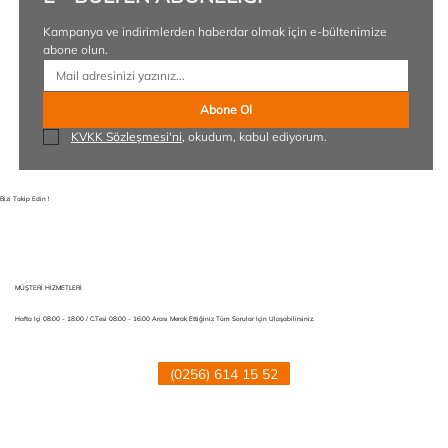
Kampanya ve indirimlerden haberdar olmak için e-bültenimize 
abone olun.
Abone Ol
KVKK Sözleşmesi'ni
, okudum, kabul ediyorum.
Bizi Takip Edin !
MÜŞTERİ HİZMETLERİ
Hafta Içi 08:00 - 18:00 / C.tesi 08:00 - 16:00 Arası Merak Ettiğiniz Tüm Sorular Için Ulaşabilirsiniz.
(0256) 614 15 52