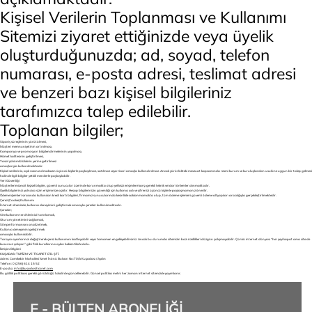
Kişisel Verilerin Toplanması ve Kullanımı
Sitemizi ziyaret ettiğinizde veya üyelik
oluşturduğunuzda; ad, soyad, telefon
numarası, e-posta adresi, teslimat adresi
ve benzeri bazı kişisel bilgileriniz
tarafımızca talep edilebilir.
Toplanan bilgiler;
Sipariş süreçlerinin yürütülmesi,
Müşteri memnuniyetinin artırılması,
Kampanya ve promosyon bilgilendirmelerinin yapılması,
Hizmet kalitesinin geliştirilmesi,
Yasal yükümlülüklerin yerine getirilmesi
amaçlarıyla kullanılmaktadır.
Kişisel verileriniz, açık rızanız olmaksızın üçüncü kişilerle paylaşılmaz, satılmaz veya ticari amaçla kullandırılmaz. Ancak yürürlükteki mevzuat kapsamında resmi kurum ve kuruluşlardan usulüne uygun bir talep gelmesi
halinde ilgili bilgiler yetkili mercilerle paylaşılabilir.
Veri Güvenliği
Müşterilerimize ait kişisel bilgiler, güvenli sunucular üzerinde korunmakta olup yetkisiz erişimlere karşı gerekli teknik ve idari önlemler alınmaktadır.
Üyelik bilgileriniz yalnızca sizin erişiminize açıktır. Hesap bilgilerinizin güvenliği için kullanıcı adı ve şifrenizi üçüncü kişilerle paylaşmamanız önerilir.
Ödeme işlemleri sırasında kullanılan kredi kartı bilgileri, firmamız sunucularında kesinlikle saklanmamakta olup, tüm ödeme işlemleri güvenli ödeme altyapıları aracılığıyla gerçekleştirilmektedir.
Çerez (Cookie) Kullanımı
İnternet sitemizde, kullanıcı deneyimini geliştirmek amacıyla çerezler kullanılmaktadır.
Çerezler;
Site kullanım tercihlerinizi hatırlamak,
Oturum yönetimini sağlamak,
Site performansını analiz etmek,
Kullanıcı deneyimini geliştirmek
amacıyla kullanılabilir.
Tarayıcı ayarlarınızı değiştirerek çerez kullanımını kısıtlayabilir veya tamamen engelleyebilirsiniz. Ancak bu durumda sitemizin bazı özellikleri düzgün çalışmayabilir. Çünkü internet dünyası “her şeyi kapat ama site de
kusursuz çalışsın” gibi fizik kurallarına aykırı beklentilerle dolu.
İletişim Bilgileri
KUŞADASI TURİZM VE TİCARET LTD. ŞTİ.
Adres: Camikebir Mahallesi İsmet İnönü Bulvarı No:70/A Kuşadası / Aydın
Telefon: 0 (256) 614 15 52
E-posta:
info@kusadasiticaret.com
Bu gizlilik politikası gerekli görüldüğü takdirde güncellenebilir. Güncel politika metni her zaman internet sitemizde yayımlanır.
E - BÜLTEN ABONELİĞİ