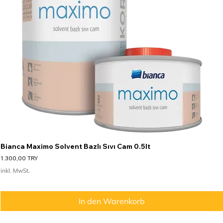
Bianca Maximo Solvent Bazlı Sıvı Cam 0.5lt
Preis
1.300,00 TRY
inkl. MwSt.
In den Warenkorb