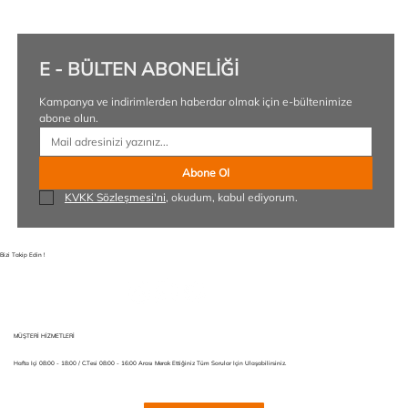
E - BÜLTEN ABONELİĞİ
Kampanya ve indirimlerden haberdar olmak için e-bültenimize 
abone olun.
Abone Ol
KVKK Sözleşmesi'ni
, okudum, kabul ediyorum.
Bizi Takip Edin !
MÜŞTERİ HİZMETLERİ
Hafta Içi 08:00 - 18:00 / C.tesi 08:00 - 16:00 Arası Merak Ettiğiniz Tüm Sorular Için Ulaşabilirsiniz.