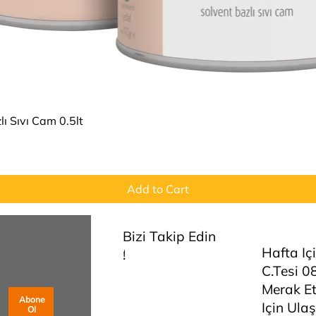
Quick View
ı Sıvı Cam 0.5lt
Add to Cart
Bizi Takip Edin
Hafta Iç
!
C.tesi 0
Merak Et
Abone
Için Ulaş
Ol