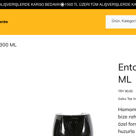
entre
i 300 ML
Ento
ML
Price
TRY 90.00
Sales Tax I
Hamambö
bize rah
özel fo
huzurla 