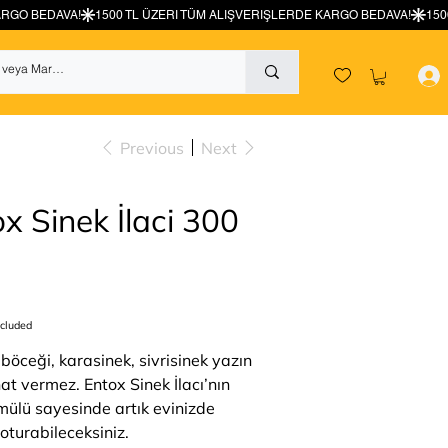
Previous
Next
x Sinek İlaci 300
ncluded
ceği, karasinek, sivrisinek yazın
at vermez. Entox Sinek İlacı’nın
rmülü sayesinde artık evinizde
oturabileceksiniz.