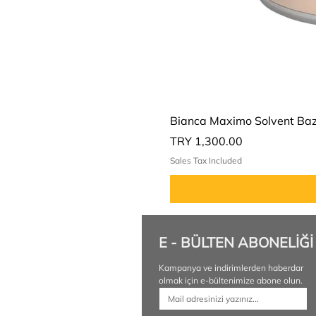
Bianca Maximo Solvent Bazl
Price
TRY 1,300.00
Sales Tax Included
E - BÜLTEN ABONELİĞİ
Kampanya ve indirimlerden haberdar 
olmak için e-bültenimize abone olun.